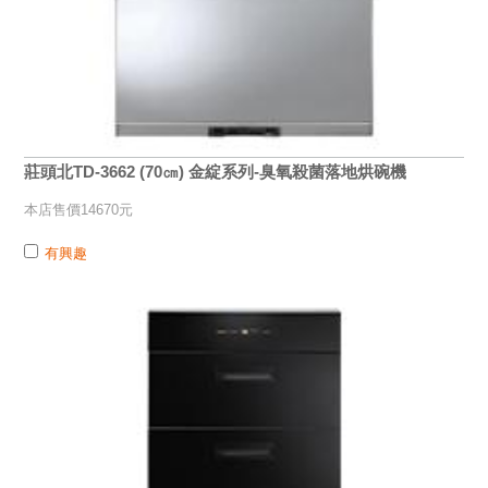
莊頭北TD-3662 (70㎝) 金綻系列-臭氧殺菌落地烘碗機
本店售價14670元
有興趣