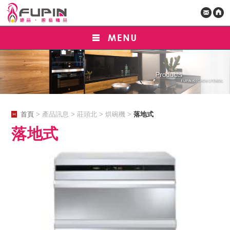
首頁
> 產品訊息 > 莊頭北 > 烘碗機 >
落地式
落地式