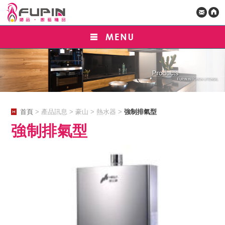
首頁
> 產品訊息 > 豪山 > 熱水器 >
強制排氣型
強制排氣型