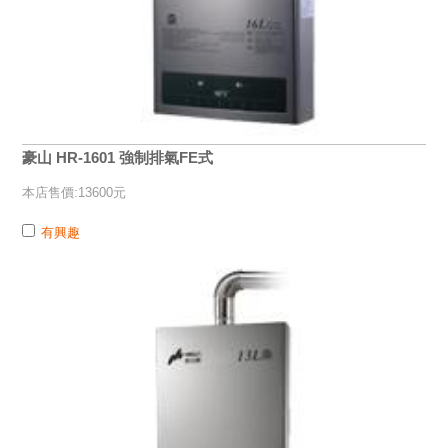
豪山 HR-1601 強制排氣FE式
本店售價:13600元
有興趣