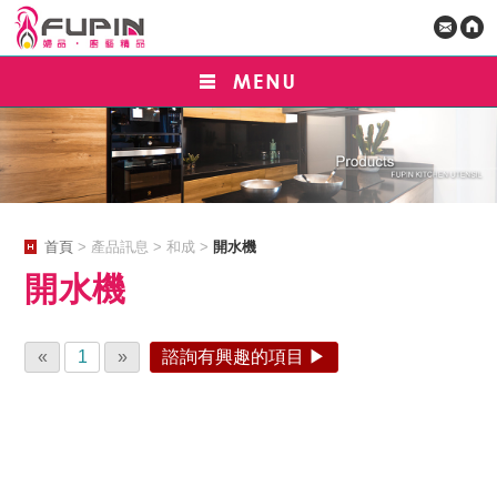
首頁
> 產品訊息 > 和成 >
開水機
開水機
«
1
»
諮詢有興趣的項目 ▶