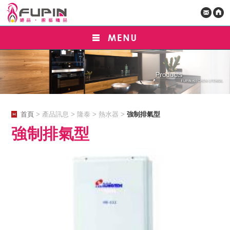
首頁
> 產品訊息 > 隆泰 > 熱水器 >
強制排氣型
強制排氣型