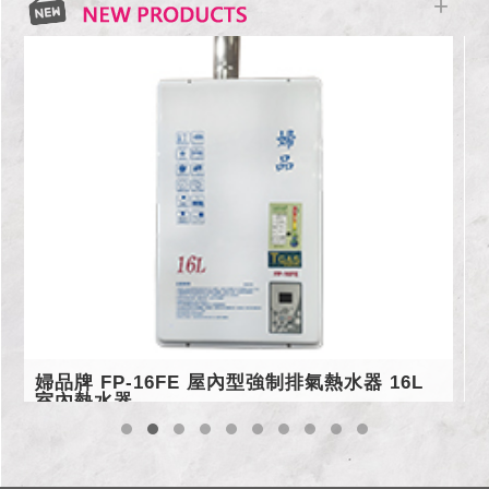
+
婦品牌 FP-16FE 屋內型強制排氣熱水器 16L
室內熱水器
數
‧
●數位恆溫 ●分段火排 ●強制排氣 ●分流管降溫設計 ●2級能源效
風
率 ●99.9%無氧銅水箱 ●60分鐘自動熄火裝置 ●屋內型下置馬達 ●
‧
防空燒裝置 ●7秒點火安全裝置 ●防超壓裝置 ●MIT台灣製造